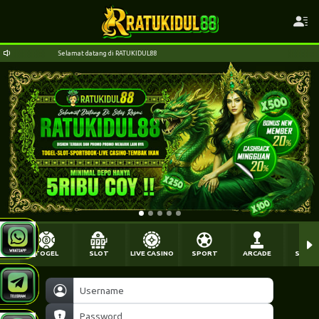
Selamat datang di RATUKIDUL88
TOGEL
SLOT
LIVE CASINO
SPORT
ARCADE
SABU