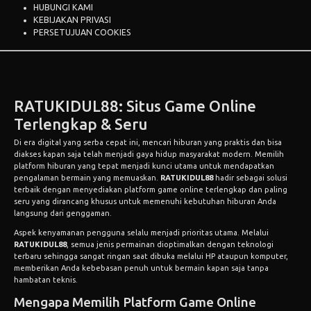
HUBUNGI KAMI
KEBIJAKAN PRIVASI
PERSETUJUAN COOKIES
RATUKIDUL88: Situs Game Online
Terlengkap & Seru
Di era digital yang serba cepat ini, mencari hiburan yang praktis dan bisa
diakses kapan saja telah menjadi gaya hidup masyarakat modern. Memilih
platform hiburan yang tepat menjadi kunci utama untuk mendapatkan
pengalaman bermain yang memuaskan.
RATUKIDUL88
hadir sebagai solusi
terbaik dengan menyediakan platform game online terlengkap dan paling
seru yang dirancang khusus untuk memenuhi kebutuhan hiburan Anda
langsung dari genggaman.
Aspek kenyamanan pengguna selalu menjadi prioritas utama. Melalui
RATUKIDUL88
, semua jenis permainan dioptimalkan dengan teknologi
terbaru sehingga sangat ringan saat dibuka melalui HP ataupun komputer,
memberikan Anda kebebasan penuh untuk bermain kapan saja tanpa
hambatan teknis.
Mengapa Memilih Platform Game Online