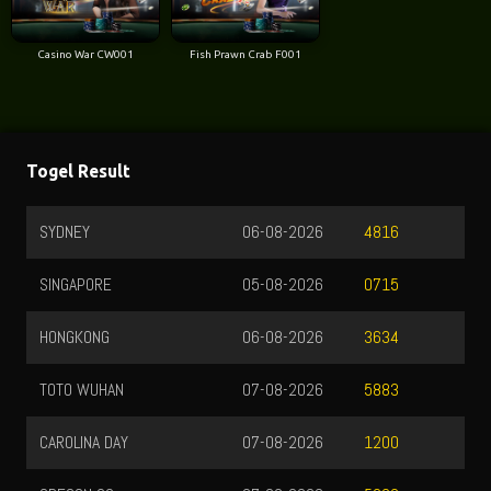
Casino War CW001
Fish Prawn Crab F001
Togel Result
SYDNEY
06-08-2026
O
4816
SINGAPORE
05-08-2026
S
0715
HONGKONG
06-08-2026
B
3634
TOTO WUHAN
07-08-2026
C
5883
CAROLINA DAY
07-08-2026
J
1200