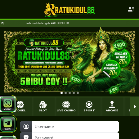
Selamat datang di RATUKIDUL88
TOGEL
SLOT
LIVE CASINO
SPORT
ARCADE
SABU