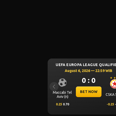
5/8/2026
5/8/2026
5/8/20
Watah Master Turbo
UEFA EUROPA LEAGUE QUALIFI
August 7, 2026 — 00:00 WIB
0 : 0
Previous
BET NOW
FC Hradec
Besi
Kralove
Crazy Crazy 3
Wat
-0.25
-0.81
0.25