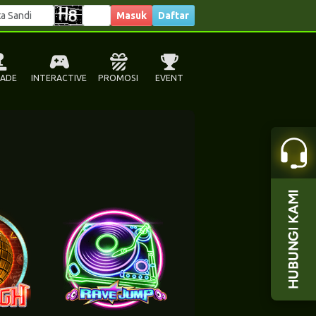
Masuk
Daftar
ADE
INTERACTIVE
PROMOSI
EVENT