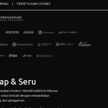
RIVASI
|
PERSETUJUAN COOKIES
rings
Royal Fruit
2
ap & Seru
asyarakat modern. Memilih platform hiburan
 solusi terbaik dengan menyediakan
uit
Songkran
g dari genggaman.
 dengan teknologi terbaru sehingga sangat