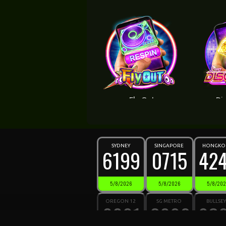
Fly Out
Di
SYDNEY
SINGAPORE
HONGKO
6199
0715
42
5/8/2026
5/8/2026
5/8/20
OREGON 12
SG METRO
BULLSE
8891
6892
93
Fa Cai Shen 2
Mo