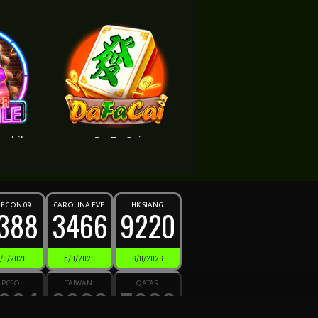
mobile
Da Fa Cai
EGON 09
CAROLINA EVE
HK SIANG
388
3466
9220
/8/2026
5/8/2026
6/8/2026
PCSO
TAIWAN
QATAR
884
6960
5930
Bag
Crazy Crazy