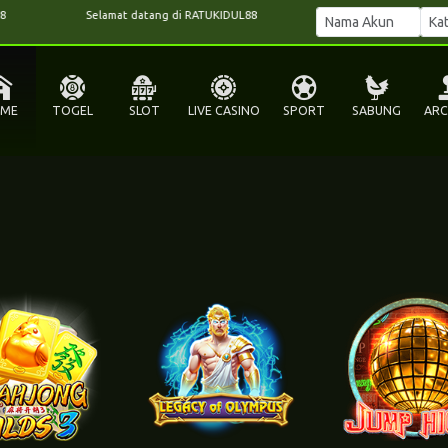
Selamat datang di RATUKIDUL88
ME
TOGEL
SLOT
LIVE CASINO
SPORT
SABUNG
ARC