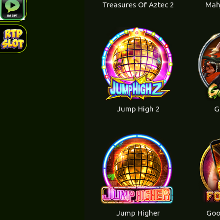
Treasures Of Aztec 2
Mah
Jump High 2
G
Jump Higher
Goo