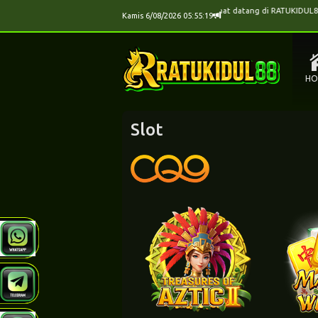
Selamat datang di RATUKIDUL88
Kamis 6/08/2026 05:55:20
HO
Slot