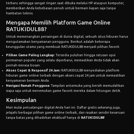
terbaru sehingga sangat ringan saat dibuka melalui HP ataupun komputer,
memberikan Anda kebebasan penuh untuk bermain kapan saja tanpa
hambatan teknis.
Mengapa Memilih Platform Game Online
RATUKIDUL88?
Untuk memenangkan persaingan di dunia digital, sebuah situs hiburan harus
mengutamakan kenyamanan pengguna. Berikut adalah beberapa
keunggulan utama yang membuat RATUKIDUL88 menjadi pilihan favorit:
Pilihan Game Paling Lengkap:
Tersedia puluhan hingga ratusan opsi
permainan populer yang selalu diperbarui, memastikan Anda tidak akan
pernah merasa bosan.
Akses Cepat & Responsif 24 Jam:
RATUKIDUL88 menyediakan platform
hiburan game online terbaik dengan akses cepat 24 jam untuk memastikan
kenyamanan bermain Anda.
Navigasi Ramah Pengguna:
Tampilan antarmuka yang bersih memudahkan
siapa saja untuk menemukan game favorit mereka dalam hitungan detik.
Kesimpulan
Mari mulai petualangan digital Anda hari ini. Daftar gratis sekarang juga,
jelajahi berbagai pilihan game online terbaik, dan rasakan sendiri keseruan
tanpa batas yang dihadirkan eksklusif hanya di
RATUKIDUL88
!