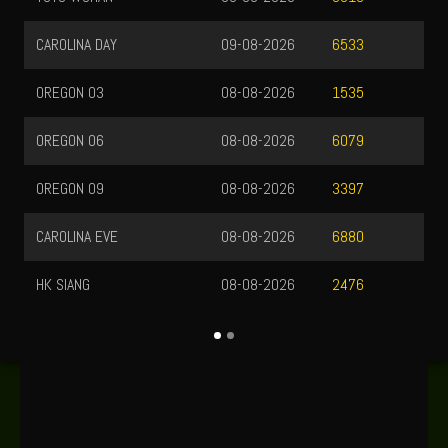
CAROLINA DAY
09-08-2026
6533
OREGON 03
08-08-2026
1535
OREGON 06
08-08-2026
6079
OREGON 09
08-08-2026
3397
CAROLINA EVE
08-08-2026
6880
HK SIANG
08-08-2026
2476