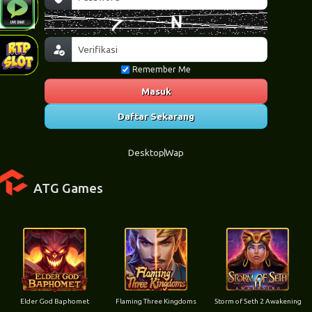
Remember Me
Masuk
Daftar Sekarang
Desktop
Wap
ATG Games
Elder God Baphomet
Flaming Three Kingdoms
Storm of Seth 2 Awakening