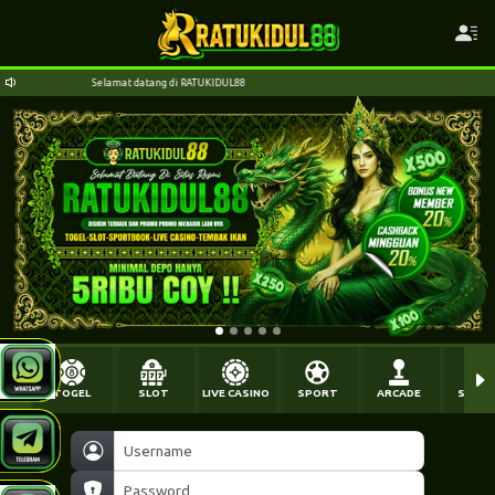
Selamat datang di RATUKIDUL88
TOGEL
SLOT
LIVE CASINO
SPORT
ARCADE
SABU