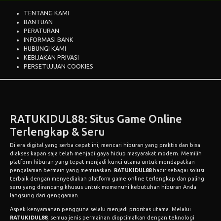
TENTANG KAMI
BANTUAN
PERATURAN
INFORMASI BANK
HUBUNGI KAMI
KEBIJAKAN PRIVASI
PERSETUJUAN COOKIES
RATUKIDUL88: Situs Game Online
Terlengkap & Seru
Di era digital yang serba cepat ini, mencari hiburan yang praktis dan bisa
diakses kapan saja telah menjadi gaya hidup masyarakat modern. Memilih
platform hiburan yang tepat menjadi kunci utama untuk mendapatkan
pengalaman bermain yang memuaskan.
RATUKIDUL88
hadir sebagai solusi
terbaik dengan menyediakan platform game online terlengkap dan paling
seru yang dirancang khusus untuk memenuhi kebutuhan hiburan Anda
langsung dari genggaman.
Aspek kenyamanan pengguna selalu menjadi prioritas utama. Melalui
RATUKIDUL88
, semua jenis permainan dioptimalkan dengan teknologi