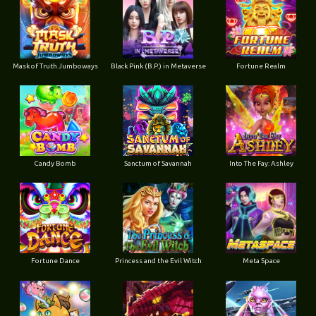
Mask of Truth Jumboways
Black Pink (B.P.) in Metaverse
Fortune Realm
Candy Bomb
Sanctum of Savannah
Into The Fay: Ashley
Fortune Dance
Princess and the Evil Witch
Meta Space