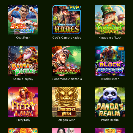
Goal Rush
God's Gambit Hades
Kingdom of Luck
Santa's Payday
Bloodmoon Amazonia
Block Buster
Fiery Lady
Dragon Wish
Panda Realm