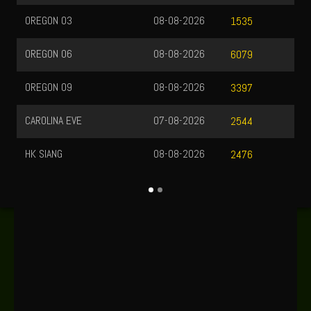
MALAYSIA
07-08-2026
7218
MACAU
07-08-2026
5825
PCSO
07-08-2026
6964
TAIWAN
07-08-2026
5838
QATAR
07-08-2026
3158