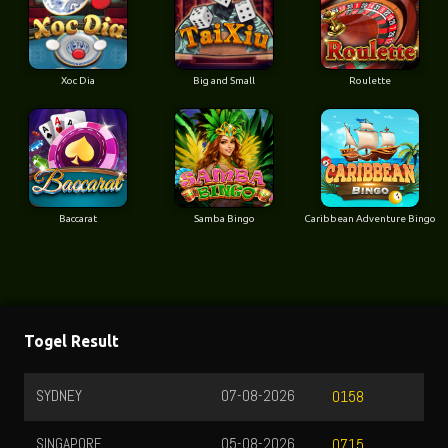
Xoc Dia
Big and Small
Roulette
Baccarat
Samba Bingo
Caribbean Adventure Bingo
Togel Result
SYDNEY
07-08-2026
O
0158
SINGAPORE
05-08-2026
S
0715