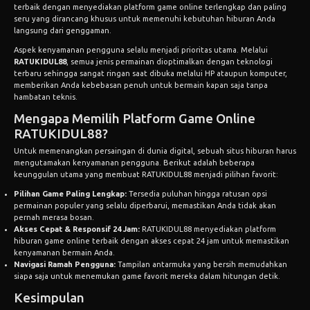
terbaik dengan menyediakan platform game online terlengkap dan paling
seru yang dirancang khusus untuk memenuhi kebutuhan hiburan Anda
langsung dari genggaman.
Aspek kenyamanan pengguna selalu menjadi prioritas utama. Melalui
RATUKIDUL88
, semua jenis permainan dioptimalkan dengan teknologi
terbaru sehingga sangat ringan saat dibuka melalui HP ataupun komputer,
memberikan Anda kebebasan penuh untuk bermain kapan saja tanpa
hambatan teknis.
Mengapa Memilih Platform Game Online
RATUKIDUL88?
Untuk memenangkan persaingan di dunia digital, sebuah situs hiburan harus
mengutamakan kenyamanan pengguna. Berikut adalah beberapa
keunggulan utama yang membuat RATUKIDUL88 menjadi pilihan favorit:
Pilihan Game Paling Lengkap:
Tersedia puluhan hingga ratusan opsi
permainan populer yang selalu diperbarui, memastikan Anda tidak akan
pernah merasa bosan.
Akses Cepat & Responsif 24 Jam:
RATUKIDUL88 menyediakan platform
hiburan game online terbaik dengan akses cepat 24 jam untuk memastikan
kenyamanan bermain Anda.
Navigasi Ramah Pengguna:
Tampilan antarmuka yang bersih memudahkan
siapa saja untuk menemukan game favorit mereka dalam hitungan detik.
Kesimpulan