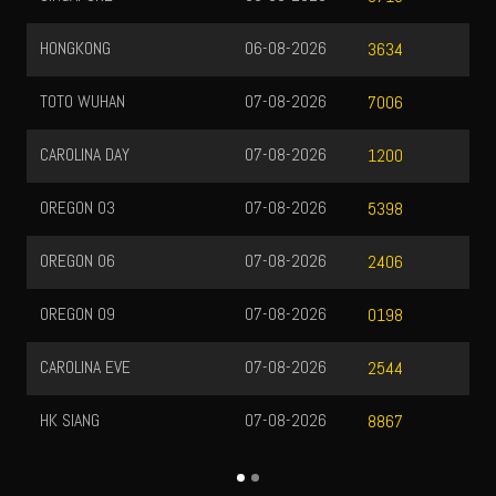
HONGKONG
06-08-2026
B
3634
TOTO WUHAN
07-08-2026
C
7006
CAROLINA DAY
07-08-2026
J
1200
OREGON 03
07-08-2026
M
5398
OREGON 06
07-08-2026
M
2406
OREGON 09
07-08-2026
P
0198
CAROLINA EVE
07-08-2026
T
2544
HK SIANG
07-08-2026
Q
8867