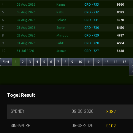
4
06 Aug 2026
Kamis
CRD - 733
9860
5
05 Aug 2026
Rabu
CRD - 732
8093
6
04 Aug 2026
Selasa
CRD - 731
3578
7
03 Aug 2026
Senin
CRD - 730
8450
8
02 Aug 2026
Minggu
CRD - 729
4787
9
01 Aug 2026
Sabtu
CRD - 728
4684
10
31 Jul 2026
Jumat
CRD - 727
5648
First
1
2
3
4
5
6
7
8
9
10
11
12
13
14
15
(
)
Togel Result
SYDNEY
09-08-2026
8082
SINGAPORE
08-08-2026
5102