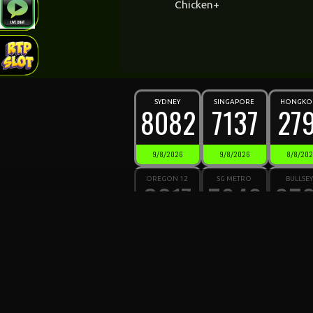
Chicken+
SYDNEY
SINGAPORE
HONGKO
8082
7137
27
9/8/2026
9/8/2026
8/8/20
OREGON 12
SG METRO
BULLSE
3617
5948
05
9/8/2026
9/8/2026
9/8/20