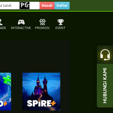
Masuk
Daftar
ADE
INTERACTIVE
PROMOSI
EVENT