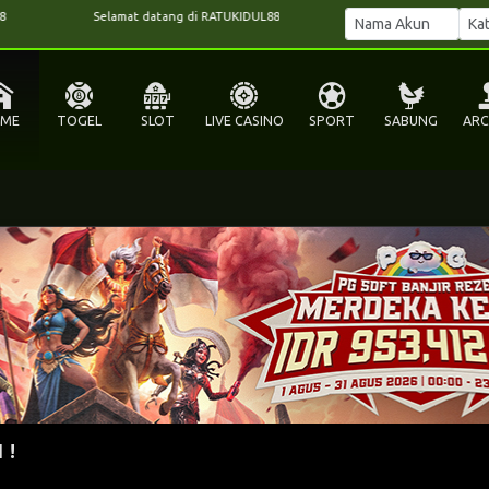
Selamat datang di RATUKIDUL88
ME
TOGEL
SLOT
LIVE CASINO
SPORT
SABUNG
ARC
 !