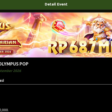
Detail Event
 OLYMPUS POP
eptember 2026
asi
0,000.