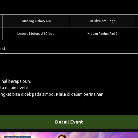
Samsung Galaxy A07
Infinix Note Edge
Lenovo Motopad 60 Neo
Xiaomi Redmi Pad 2
asi
inal berapa pun.
rta dalam event.
ngkat bisa dicek pada simbol
Piala
di dalam permainan.
Detail Event