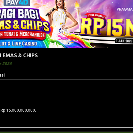
I EMAS & CHIPS
r 2026
asi
i Rp 15,000,000,000.