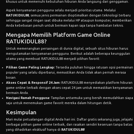
khusus untuk memenuhi kebutuhan hiburan Anda langsung dari genggaman.
Aspek kenyamanan pengguna selalu menjadi prioritas utama. Melalui
RATUKIDUL88
, semua jenis permainan dioptimalkan dengan teknologi terbaru
sehingga sangat ringan saat dibuka melalui HP ataupun komputer, memberikan
Anda kebebasan penuh untuk bermain kapan saja tanpa hambatan teknis.
Mengapa Memilih Platform Game Online
RATUKIDUL88?
Untuk memenangkan persaingan di dunia digital, sebuah situs hiburan harus
mengutamakan kenyamanan pengguna. Berikut adalah beberapa keunggulan
utama yang membuat RATUKIDUL88 menjadi pilihan favorit:
Pilihan Game Paling Lengkap:
Tersedia puluhan hingga ratusan opsi permainan
populer yang selalu diperbarui, memastikan Anda tidak akan pernah merasa
bosan.
Akses Cepat & Responsif 24 Jam:
RATUKIDUL88 menyediakan platform hiburan
game online terbaik dengan akses cepat 24 jam untuk memastikan kenyamanan
bermain Anda.
Navigasi Ramah Pengguna:
Tampilan antarmuka yang bersih memudahkan siapa
saja untuk menemukan game favorit mereka dalam hitungan detik.
Kesimpulan
Mari mulai petualangan digital Anda hari ini. Daftar gratis sekarang juga, jelajahi
berbagai pilihan game online terbaik, dan rasakan sendiri keseruan tanpa batas
yang dihadirkan eksklusif hanya di
RATUKIDUL88
!