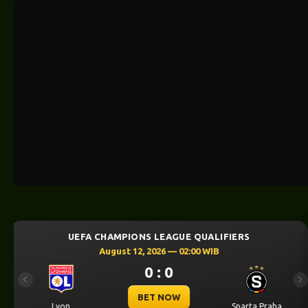
E QUALIFIERS
UEFA CHAMPIONS LEAGUE 
2:00 WIB
August 12, 2026 — 01:
0 : 0
Previous
Ne
BET NOW
Sparta Praha
SK Sturm Graz