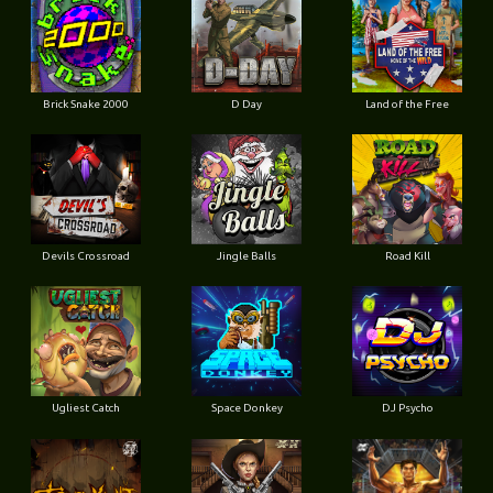
Brick Snake 2000
D Day
Land of the Free
Devils Crossroad
Jingle Balls
Road Kill
Ugliest Catch
Space Donkey
DJ Psycho