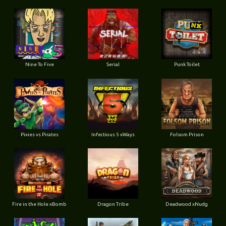
Nine To Five
Serial
Punk Toilet
Pixies vs Pirates
Infectious 5 xWays
Folsom Prison
Fire in the Hole xBomb
Dragon Tribe
Deadwood xNudg