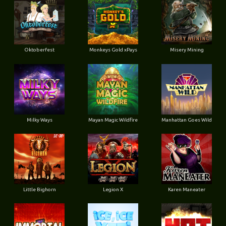
Oktoberfest
Monkeys Gold xPays
Misery Mining
Milky Ways
Mayan Magic Wildfire
Manhattan Goes Wild
Little Bighorn
Legion X
Karen Maneater