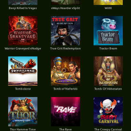
Benji Killed In Vegas
xWays Hoarder xSplit
WiXX
Warrior Graveyard xNudge
True Grit Redemption
Tractor Beam
Tombstone
Tomb of Nefertiti
Tomb Of Akhenaten
Thor Hammer Time
The Rave
The Creepy Carnival