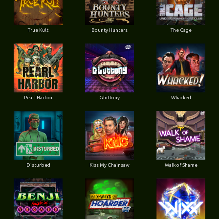
True Kult
Bounty Hunters
The Cage
Pearl Harbor
Gluttony
Whacked
Disturbed
Kiss My Chainsaw
Walk of Shame