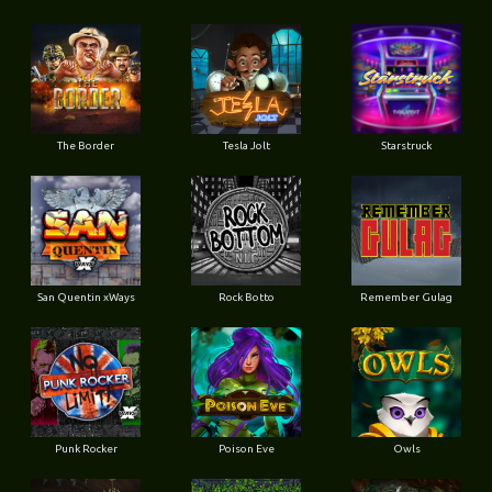
The Border
Tesla Jolt
Starstruck
San Quentin xWays
Rock Botto
Remember Gulag
Punk Rocker
Poison Eve
Owls