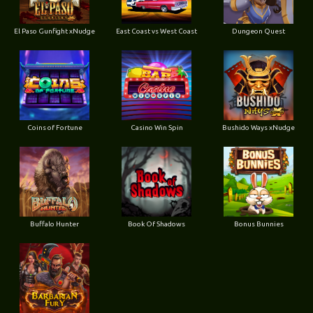
El Paso Gunfight xNudge
East Coast vs West Coast
Dungeon Quest
Coins of Fortune
Casino Win Spin
Bushido Ways xNudge
Buffalo Hunter
Book Of Shadows
Bonus Bunnies