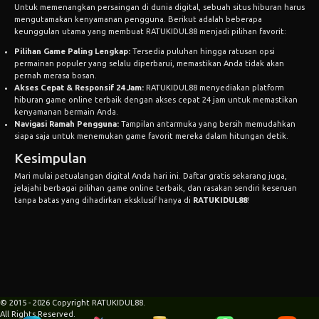
Untuk memenangkan persaingan di dunia digital, sebuah situs hiburan harus
mengutamakan kenyamanan pengguna. Berikut adalah beberapa
keunggulan utama yang membuat RATUKIDUL88 menjadi pilihan favorit:
Pilihan Game Paling Lengkap:
Tersedia puluhan hingga ratusan opsi
permainan populer yang selalu diperbarui, memastikan Anda tidak akan
pernah merasa bosan.
Akses Cepat & Responsif 24 Jam:
RATUKIDUL88 menyediakan platform
hiburan game online terbaik dengan akses cepat 24 jam untuk memastikan
kenyamanan bermain Anda.
Navigasi Ramah Pengguna:
Tampilan antarmuka yang bersih memudahkan
siapa saja untuk menemukan game favorit mereka dalam hitungan detik.
Kesimpulan
Mari mulai petualangan digital Anda hari ini. Daftar gratis sekarang juga,
jelajahi berbagai pilihan game online terbaik, dan rasakan sendiri keseruan
tanpa batas yang dihadirkan eksklusif hanya di
RATUKIDUL88
!
© 2015 - 2026 Copyright RATUKIDUL88.
All Rights Reserved.