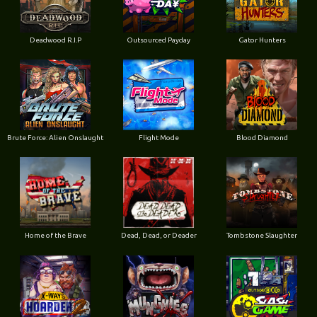
Deadwood R.I.P
Outsourced Payday
Gator Hunters
Brute Force: Alien Onslaught
Flight Mode
Blood Diamond
Home of the Brave
Dead, Dead, or Deader
Tombstone Slaughter