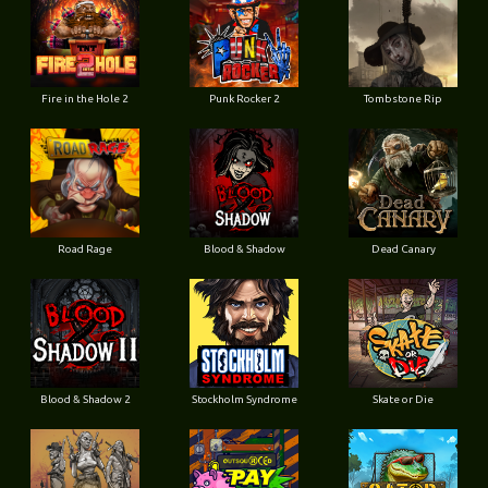
Fire in the Hole 2
Punk Rocker 2
Tombstone Rip
Road Rage
Blood & Shadow
Dead Canary
Blood & Shadow 2
Stockholm Syndrome
Skate or Die