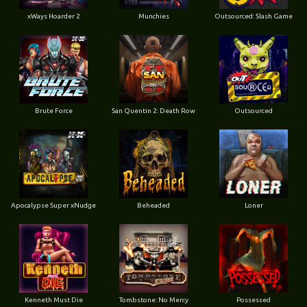
xWays Hoarder 2
Munchies
Outsourced: Slash Game
Brute Force
San Quentin 2: Death Row
Outsourced
Apocalypse Super xNudge
Beheaded
Loner
Kenneth Must Die
Tombstone: No Mercy
Possessed