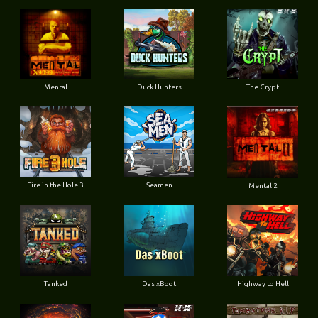
Mental
Duck Hunters
The Crypt
Fire in the Hole 3
Seamen
Mental 2
Tanked
Das xBoot
Highway to Hell