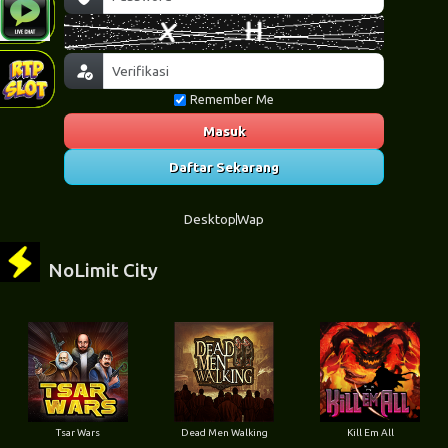
Remember Me
Masuk
Daftar Sekarang
Desktop
Wap
NoLimit City
Tsar Wars
Dead Men Walking
Kill Em All