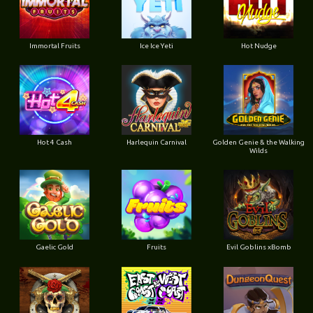
Immortal Fruits
Ice Ice Yeti
Hot Nudge
Hot 4 Cash
Harlequin Carnival
Golden Genie & the Walking
Wilds
Gaelic Gold
Fruits
Evil Goblins xBomb