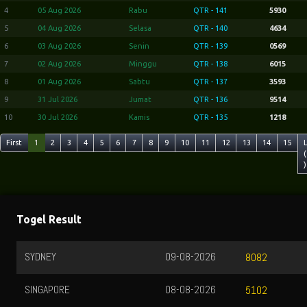
4
05 Aug 2026
Rabu
QTR - 141
5930
5
04 Aug 2026
Selasa
QTR - 140
4634
6
03 Aug 2026
Senin
QTR - 139
0569
7
02 Aug 2026
Minggu
QTR - 138
6015
8
01 Aug 2026
Sabtu
QTR - 137
3593
9
31 Jul 2026
Jumat
QTR - 136
9514
10
30 Jul 2026
Kamis
QTR - 135
1218
First
1
2
3
4
5
6
7
8
9
10
11
12
13
14
15
(
)
Togel Result
SYDNEY
09-08-2026
8082
SINGAPORE
08-08-2026
5102