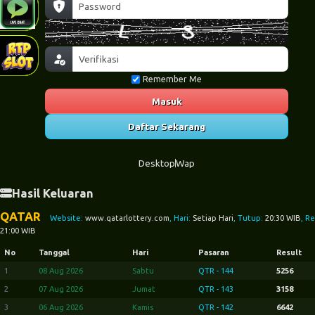
Remember Me
Masuk
Daftar Sekarang
Desktop
Wap
Hasil Keluaran
QATAR
Website:
www.qatarlottery.com
, Hari:
Setiap Hari
, Tutup:
20:30 WIB
, Re
21:00 WIB
No
Tanggal
Hari
Pasaran
Result
1
08 Aug 2026
Sabtu
QTR - 144
5256
2
07 Aug 2026
Jumat
QTR - 143
3158
3
06 Aug 2026
Kamis
QTR - 142
6642