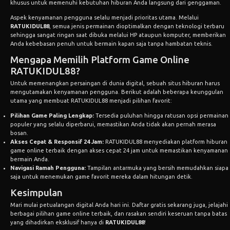
khusus untuk memenuhi kebutuhan hiburan Anda langsung dari genggaman.
Aspek kenyamanan pengguna selalu menjadi prioritas utama. Melalui
RATUKIDUL88
, semua jenis permainan dioptimalkan dengan teknologi terbaru
sehingga sangat ringan saat dibuka melalui HP ataupun komputer, memberikan
Anda kebebasan penuh untuk bermain kapan saja tanpa hambatan teknis.
Mengapa Memilih Platform Game Online
RATUKIDUL88?
Untuk memenangkan persaingan di dunia digital, sebuah situs hiburan harus
mengutamakan kenyamanan pengguna. Berikut adalah beberapa keunggulan
utama yang membuat RATUKIDUL88 menjadi pilihan favorit:
Pilihan Game Paling Lengkap:
Tersedia puluhan hingga ratusan opsi permainan
populer yang selalu diperbarui, memastikan Anda tidak akan pernah merasa
bosan.
Akses Cepat & Responsif 24 Jam:
RATUKIDUL88 menyediakan platform hiburan
game online terbaik dengan akses cepat 24 jam untuk memastikan kenyamanan
bermain Anda.
Navigasi Ramah Pengguna:
Tampilan antarmuka yang bersih memudahkan siapa
saja untuk menemukan game favorit mereka dalam hitungan detik.
Kesimpulan
Mari mulai petualangan digital Anda hari ini. Daftar gratis sekarang juga, jelajahi
berbagai pilihan game online terbaik, dan rasakan sendiri keseruan tanpa batas
yang dihadirkan eksklusif hanya di
RATUKIDUL88
!