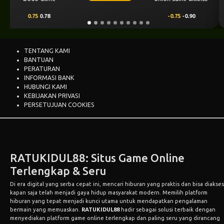
-0.75
-0.90
0.00
0.82
TENTANG KAMI
BANTUAN
PERATURAN
INFORMASI BANK
HUBUNGI KAMI
KEBIJAKAN PRIVASI
PERSETUJUAN COOKIES
RATUKIDUL88: Situs Game Online
Terlengkap & Seru
Di era digital yang serba cepat ini, mencari hiburan yang praktis dan bisa diakses
kapan saja telah menjadi gaya hidup masyarakat modern. Memilih platform
hiburan yang tepat menjadi kunci utama untuk mendapatkan pengalaman
bermain yang memuaskan.
RATUKIDUL88
hadir sebagai solusi terbaik dengan
menyediakan platform game online terlengkap dan paling seru yang dirancang