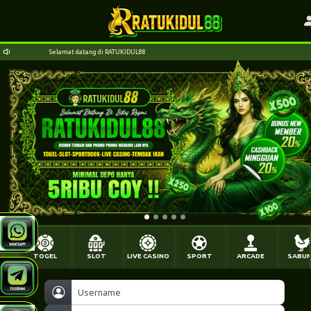
Selamat datang di RATUKIDUL88
TOGEL
SLOT
LIVE CASINO
SPORT
ARCADE
SABU