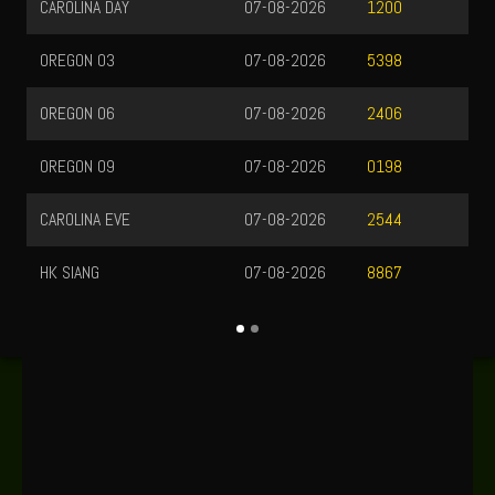
CAROLINA DAY
07-08-2026
1200
OREGON 03
07-08-2026
5398
OREGON 06
07-08-2026
2406
OREGON 09
07-08-2026
0198
CAROLINA EVE
07-08-2026
2544
HK SIANG
07-08-2026
8867