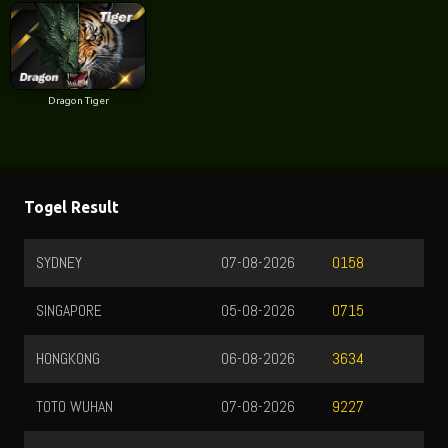
Dragon Tiger
Togel Result
SYDNEY
07-08-2026
0158
SINGAPORE
05-08-2026
0715
HONGKONG
06-08-2026
3634
TOTO WUHAN
07-08-2026
9227