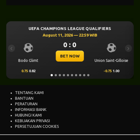
S LEAGUE QUALIFIERS
UEFA CHAMPIONS LEA
 2026 — 22:59 WIB
August 12, 2026 
0 : 0
0 : 
Previous
Next
ET NOW
BET N
Union Saint-Gilloise
Lyon
-0.75
1.00
1
0.86
TENTANG KAMI
BANTUAN
PERATURAN
INFORMASI BANK
HUBUNGI KAMI
KEBIJAKAN PRIVASI
PERSETUJUAN COOKIES