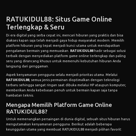
RATUKIDUL88: Situs Game Online
Terlengkap & Seru
Di era digital yang serba cepat ini, mencari hiburan yang praktis dan bisa
diakses kapan saja telah menjadi gaya hidup masyarakat modern. Memilih
platform hiburan yang tepat menjadi kunci utama untuk mendapatkan
pengalaman bermain yang memuaskan.
RATUKIDUL88
hadir sebagai solusi
terbaik dengan menyediakan platform game online terlengkap dan paling
seru yang dirancang khusus untuk memenuhi kebutuhan hiburan Anda
langsung dari genggaman.
Aspek kenyamanan pengguna selalu menjadi prioritas utama. Melalui
RATUKIDUL88
, semua jenis permainan dioptimalkan dengan teknologi
terbaru sehingga sangat ringan saat dibuka melalui HP ataupun komputer,
memberikan Anda kebebasan penuh untuk bermain kapan saja tanpa
hambatan teknis.
Mengapa Memilih Platform Game Online
RATUKIDUL88?
Untuk memenangkan persaingan di dunia digital, sebuah situs hiburan harus
mengutamakan kenyamanan pengguna. Berikut adalah beberapa
keunggulan utama yang membuat RATUKIDUL88 menjadi pilihan favorit: