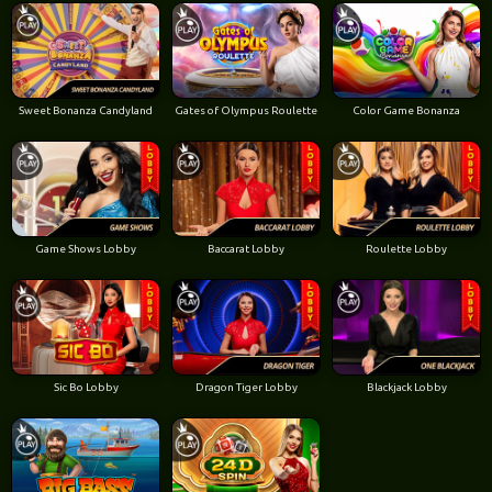
Sweet Bonanza Candyland
Gates of Olympus Roulette
Color Game Bonanza
Game Shows Lobby
Baccarat Lobby
Roulette Lobby
Sic Bo Lobby
Dragon Tiger Lobby
Blackjack Lobby