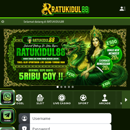
Selamat datang di RATUKIDUL88
TOGEL
SLOT
LIVE CASINO
SPORT
ARCADE
SABU