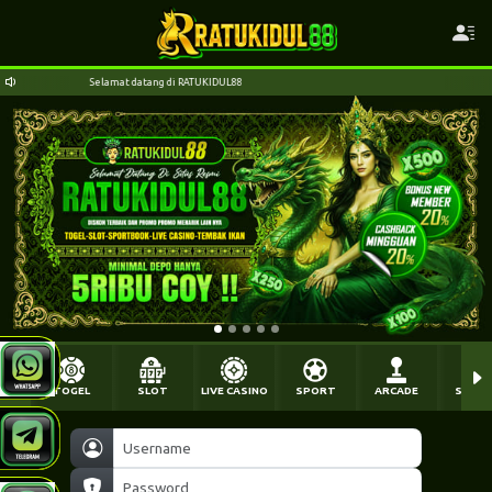
Selamat datang di RATUKIDUL88
TOGEL
SLOT
LIVE CASINO
SPORT
ARCADE
SABU