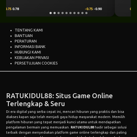
0.00
0.82
0.00
-0.94
TENTANG KAMI
BANTUAN
PERATURAN
INFORMASI BANK
HUBUNGI KAMI
KEBIJAKAN PRIVASI
PERSETUJUAN COOKIES
RATUKIDUL88: Situs Game Online
Terlengkap & Seru
Di era digital yang serba cepat ini, mencari hiburan yang praktis dan bisa
diakses kapan saja telah menjadi gaya hidup masyarakat modern. Memilih
platform hiburan yang tepat menjadi kunci utama untuk mendapatkan
pengalaman bermain yang memuaskan.
RATUKIDUL88
hadir sebagai solusi
terbaik dengan menyediakan platform game online terlengkap dan paling