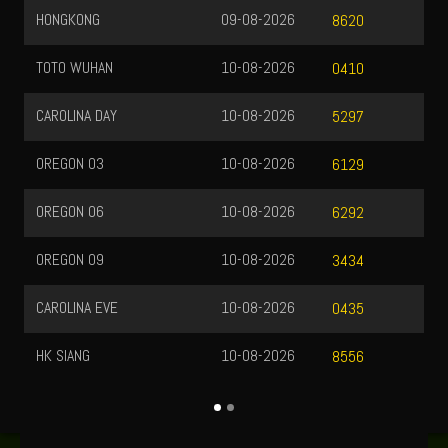
HONGKONG
09-08-2026
BU
8620
TOTO WUHAN
10-08-2026
CH
0410
CAROLINA DAY
10-08-2026
JA
5297
OREGON 03
10-08-2026
MA
6129
OREGON 06
10-08-2026
MA
6292
OREGON 09
10-08-2026
PC
3434
CAROLINA EVE
10-08-2026
TA
0435
HK SIANG
10-08-2026
QA
8556