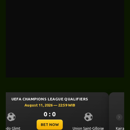
UEFA CHAMPIONS LEAGUE QUALIFIERS
August 11, 2026 — 22:00 WIB
0 : 0
Previous
Next
BET NOW
e
Kairat Almaty (n)
Levski Sofia