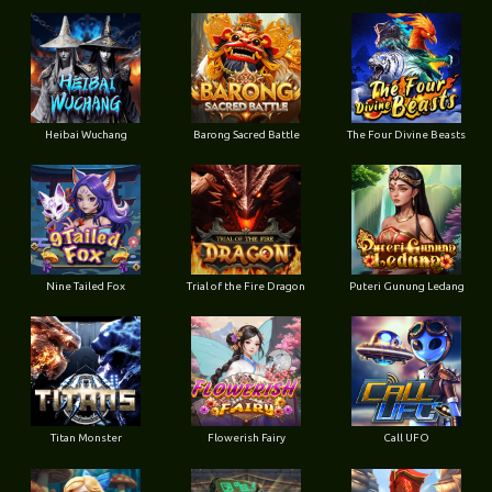
Heibai Wuchang
Barong Sacred Battle
The Four Divine Beasts
Nine Tailed Fox
Trial of the Fire Dragon
Puteri Gunung Ledang
Titan Monster
Flowerish Fairy
Call UFO