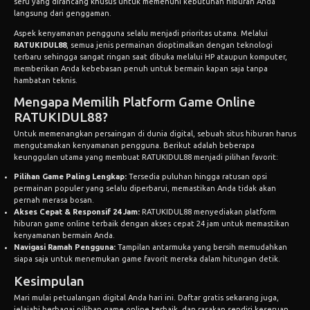
seru yang dirancang khusus untuk memenuhi kebutuhan hiburan Anda
langsung dari genggaman.
Aspek kenyamanan pengguna selalu menjadi prioritas utama. Melalui
RATUKIDUL88
, semua jenis permainan dioptimalkan dengan teknologi
terbaru sehingga sangat ringan saat dibuka melalui HP ataupun komputer,
memberikan Anda kebebasan penuh untuk bermain kapan saja tanpa
hambatan teknis.
Mengapa Memilih Platform Game Online
RATUKIDUL88?
Untuk memenangkan persaingan di dunia digital, sebuah situs hiburan harus
mengutamakan kenyamanan pengguna. Berikut adalah beberapa
keunggulan utama yang membuat RATUKIDUL88 menjadi pilihan favorit:
Pilihan Game Paling Lengkap:
Tersedia puluhan hingga ratusan opsi
permainan populer yang selalu diperbarui, memastikan Anda tidak akan
pernah merasa bosan.
Akses Cepat & Responsif 24 Jam:
RATUKIDUL88 menyediakan platform
hiburan game online terbaik dengan akses cepat 24 jam untuk memastikan
kenyamanan bermain Anda.
Navigasi Ramah Pengguna:
Tampilan antarmuka yang bersih memudahkan
siapa saja untuk menemukan game favorit mereka dalam hitungan detik.
Kesimpulan
Mari mulai petualangan digital Anda hari ini. Daftar gratis sekarang juga,
jelajahi berbagai pilihan game online terbaik, dan rasakan sendiri keseruan