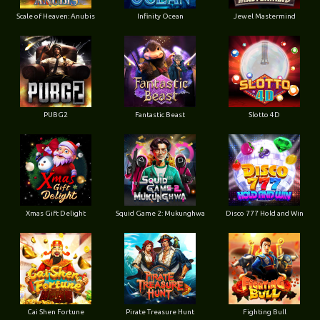
Scale of Heaven: Anubis
Infinity Ocean
Jewel Mastermind
PUBG2
Fantastic Beast
Slotto 4D
Xmas Gift Delight
Squid Game 2: Mukunghwa
Disco 777 Hold and Win
Cai Shen Fortune
Pirate Treasure Hunt
Fighting Bull