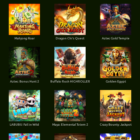
Mahjong Roar
Dragon Chi’s Quest
Aztec Gold Temple
Aztec: Bonus Hunt 2
Buffalo Rush HIGHROLLER
Golden Egypt
LABUBU: Fall in Wild
Maya: Elemental Totem 2
Crazy Bounty: Jackpot