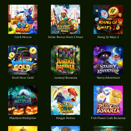
Cat & Mouse
Aztec: Bonus Hunt 2 Xmas
Xiang Qi Ways 2
Rush Hour Gold
Jumanji Bonanza
Starry Adventure
Phantom Multiplier
Kingyo Riches
Fish Prawn Crab Bonanza