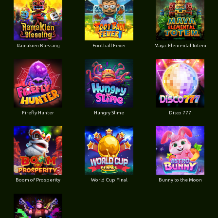
Ramakien Blessing
Football Fever
Maya: Elemental Totem
Firefly Hunter
Hungry Slime
Disco 777
Boom of Prosperity
World Cup Final
Bunny to the Moon