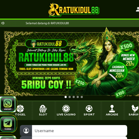
Selamat datang di RATUKIDUL88
TOGEL
SLOT
LIVE CASINO
SPORT
ARCADE
SABU