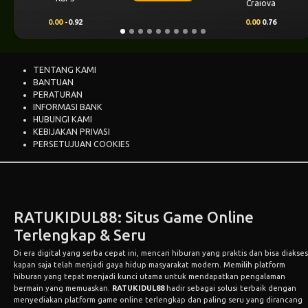
Craiova
0.00
0.76
0.75
0.55
TENTANG KAMI
BANTUAN
PERATURAN
INFORMASI BANK
HUBUNGI KAMI
KEBIJAKAN PRIVASI
PERSETUJUAN COOKIES
RATUKIDUL88: Situs Game Online
Terlengkap & Seru
Di era digital yang serba cepat ini, mencari hiburan yang praktis dan bisa diakses
kapan saja telah menjadi gaya hidup masyarakat modern. Memilih platform
hiburan yang tepat menjadi kunci utama untuk mendapatkan pengalaman
bermain yang memuaskan.
RATUKIDUL88
hadir sebagai solusi terbaik dengan
menyediakan platform game online terlengkap dan paling seru yang dirancang