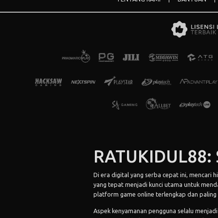
RATUKIDUL88: S
Di era digital yang serba cepat ini, mencar
yang tepat menjadi kunci utama untuk me
platform game online terlengkap dan palin
Aspek kenyamanan pengguna selalu menjadi 