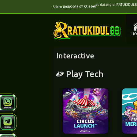
Selamat datang di RATUKIDUL88
Sabtu 8/08/2026 07:55:36
HO
Interactive
Play Tech