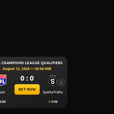
/8/2026
7/8/2026
7/8/2026
A CHAMPIONS LEAGUE QUALIFIERS
August 11, 2026 — 22:59 WIB
0 : 0
Next
BET NOW
Union Saint-
 Glimt
Gilloise
5
0.82
-0.75
1.00