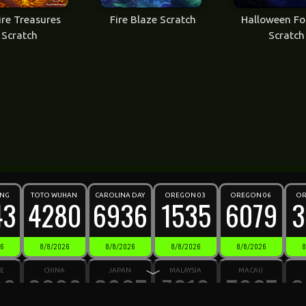
re Treasures
Fire Blaze Scratch
Halloween Fo
Scratch
Scratch
NG
TOTO WUHAN
CAROLINA DAY
OREGON 03
OREGON 06
OR
43
4280
6936
1535
6079
3
26
8/8/2026
8/8/2026
8/8/2026
8/8/2026
8
YE
CHINA
JAPAN
MALAYSIA
MACAU
99
6699
3965
7218
5825
6