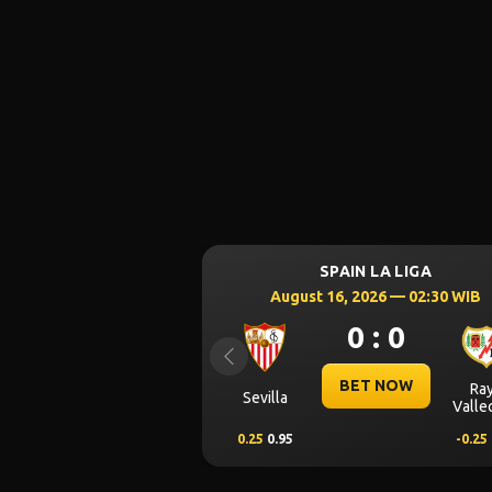
8/8/2026
8/8/2026
8/8/20
UEFA CHAMPIONS LEAGUE QUALIF
August 12, 2026 — 01:30 WIB
0 : 0
Previous
BET NOW
SK Sturm
Fener
Graz
-0.5
0.95
0.5
0