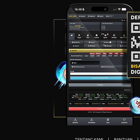
TENTANG KAMI
|
BANTUAN
|