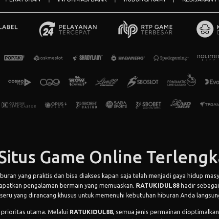
itus Game Online Terlengk
i hiburan yang praktis dan bisa diakses kapan saja telah menjadi gaya hidup m
ndapatkan pengalaman bermain yang memuaskan.
RATUKIDUL88
hadir sebagai
g seru yang dirancang khusus untuk memenuhi kebutuhan hiburan Anda langsun
prioritas utama. Melalui
RATUKIDUL88
, semua jenis permainan dioptimalkan