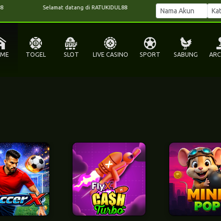
Selamat datang di RATUKIDUL88
ME
TOGEL
SLOT
LIVE CASINO
SPORT
SABUNG
ARC