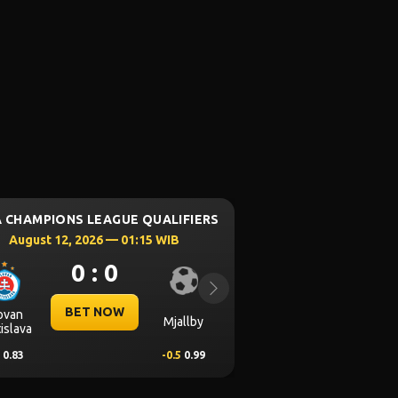
/8/2026
7/8/2026
7/8/2026
FOOTBALL F24 INTERNATIONAL
FRIENDLY
August 8, 2026 — 01:30 WIB
0 : 0
Next
BET NOW
rance
e-Denmark
0
0.00
0.00
0.00