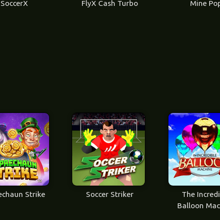
SoccerX
FlyX Cash Turbo
Mine Po
echaun Strike
Soccer Striker
The Incredi
Balloon Mac