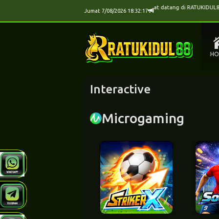
Selamat datang di RATUKIDUL88
Jumat 7/08/2026 18:32:18
HO
Interactive
Microgaming