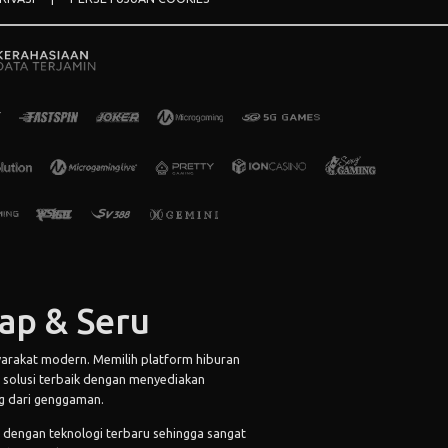
RIVASI
|
PERSETUJUAN COOKIES
ap & Seru
asyarakat modern. Memilih platform hiburan
 solusi terbaik dengan menyediakan
g dari genggaman.