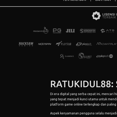
TENTANG KAMI
|
BANTUAN
|
RATUKIDUL88: S
Di era digital yang serba cepat ini, mencar
yang tepat menjadi kunci utama untuk me
platform game online terlengkap dan palin