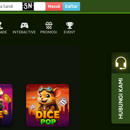
Masuk
Daftar
ADE
INTERACTIVE
PROMOSI
EVENT